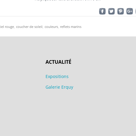
ciel rouge
,
coucher de soleil
,
couleurs
,
reflets marins
ACTUALITÉ
Expositions
Galerie Erquy