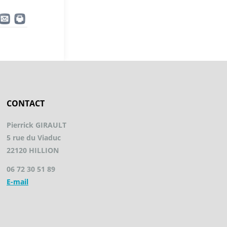
CONTACT
Pierrick GIRAULT
5 rue du Viaduc
22120 HILLION
06 72 30 51 89
E-mail