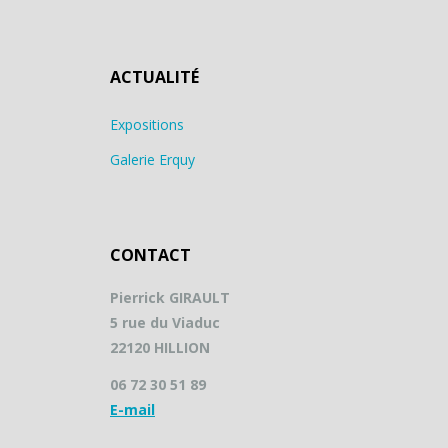
ACTUALITÉ
Expositions
Galerie Erquy
CONTACT
Pierrick GIRAULT
5 rue du Viaduc
22120 HILLION
06 72 30 51 89
E-mail